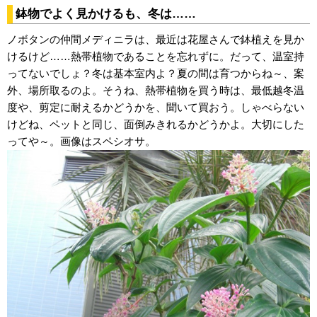
鉢物でよく見かけるも、冬は……
ノボタンの仲間メディニラは、最近は花屋さんで鉢植えを見か
けるけど……熱帯植物であることを忘れずに。だって、温室持
ってないでしょ？冬は基本室内よ？夏の間は育つからね～、案
外、場所取るのよ。そうね、熱帯植物を買う時は、最低越冬温
度や、剪定に耐えるかどうかを、聞いて買おう。しゃべらない
けどね、ペットと同じ、面倒みきれるかどうかよ。大切にした
ってや～。画像はスペシオサ。