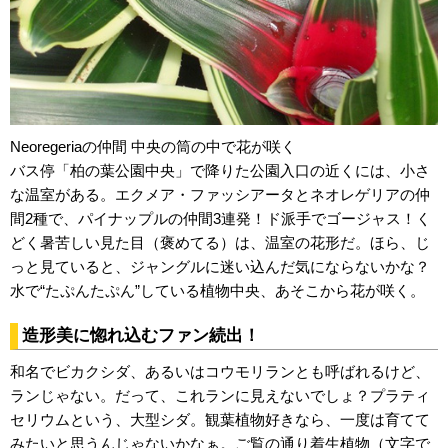
Neoregeriaの仲間 中央の筒の中で花が咲く
バス停「柏の葉公園中央」で降りた公園入口の近くには、小さ
な温室がある。エクメア・ファッシアータとネオレゲリアの仲
間2種で、パイナップルの仲間3連発！ド派手でゴージャス！く
どく暑苦しい見た目（褒めてる）は、温室の花形だ。ほら、じ
っと見ていると、ジャングルに迷い込んだ気にならないかな？
水で“たぷんたぷん”している植物中央、あそこから花が咲く。
造形美に惚れ込むファン続出！
和名でビカクシダ、あるいはコウモリランとも呼ばれるけど、
ランじゃない。だって、これランに見えないでしょ？プラティ
セリウムという、大型シダ。観葉植物好きなら、一度は育てて
みたいと思うんじゃないかなぁ。ご覧の通り着生植物（文字で