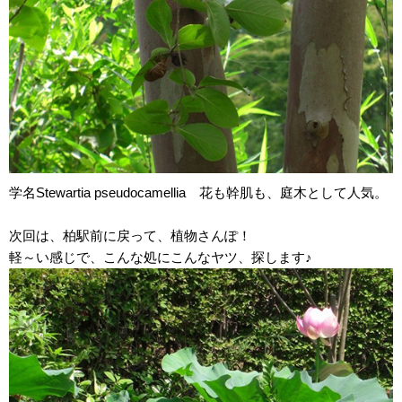
学名Stewartia pseudocamellia 花も幹肌も、庭木として人気。
次回は、柏駅前に戻って、植物さんぽ！
軽～い感じで、こんな処にこんなヤツ、探します♪