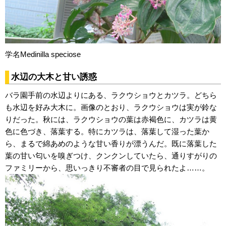
学名Medinilla speciose
水辺の大木と甘い誘惑
バラ園手前の水辺よりにある、ラクウショウとカツラ。どちら
も水辺を好み大木に。画像のとおり、ラクウショウは実が鈴な
りだった。秋には、ラクウショウの葉は赤褐色に、カツラは黄
色に色づき、落葉する。特にカツラは、落葉して湿った葉か
ら、まるで綿あめのような甘い香りが漂うんだ。既に落葉した
葉の甘い匂いを嗅ぎつけ、クンクンしていたら、通りすがりの
ファミリーから、思いっきり不審者の目で見られたよ……。