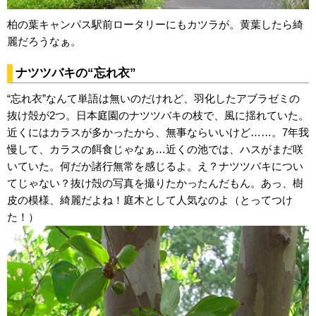
柏の葉キャンパス駅前ロータリーにもカツラが。黄葉したら綺
麗だろうなぁ。
ナツツバキの“忘れ衣”
“忘れ衣”なんて単語は無いのだけれど、羽化したアブラゼミの
抜け殻が2つ。日本庭園のナツツバキの枝で、風に揺れていた。
近くにはカラスが多かったから、無事ならいいけど……。7年我
慢して、カラスの餌食じゃなぁ…近くの池では、ハスがまだ咲
いていた。何だか諸行無常を感じるよ。え？ナツツバキについ
てじゃない？抜け殻の写真を撮りたかったんだもん。あっ、樹
皮の模様、綺麗だよね！庭木として人気なのよ（とってつけ
た！）