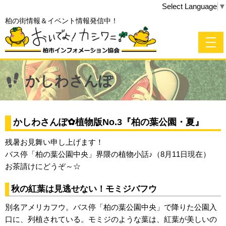
Select Language
▼
柏の街情報＆イベント情報発信中！
かしわさんぽ
かしわさんぽ✿植物版No.3『柏の葉公園・夏』
残暑お見舞い申し上げます！
バス停「柏の葉公園中央」界隈の植物小話♪（8月11日現在）
お茶請けにどうぞ～☆
秋の紅葉は見逃せない！モミジバフウ
別名アメリカフウ。バス停「柏の葉公園中央」で降りた公園入
口に、列植されている。モミジのような葉は、紅葉が美しいの