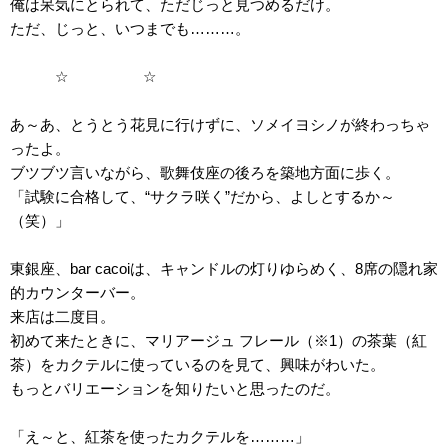
俺は呆気にとられて、ただじっと見つめるだけ。
ただ、じっと、いつまでも………。
☆ ☆
あ～あ、とうとう花見に行けずに、ソメイヨシノが終わっちゃ
ったよ。
ブツブツ言いながら、歌舞伎座の後ろを築地方面に歩く。
「試験に合格して、“サクラ咲く”だから、よしとするか～
（笑）」
東銀座、bar cacoiは、キャンドルの灯りゆらめく、8席の隠れ家
的カウンターバー。
来店は二度目。
初めて来たときに、マリアージュ フレール（※1）の茶葉（紅
茶）をカクテルに使っているのを見て、興味がわいた。
もっとバリエーションを知りたいと思ったのだ。
「え～と、紅茶を使ったカクテルを………」