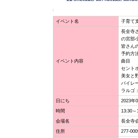
イベント名
子育て
長全寺
の宮部
皆さん
予約方
イベント内容
曲目
セント
美女と
パイレ
ラルゴ
日にち
2023年
時間
13:30～
会場名
長全寺
住所
277-00