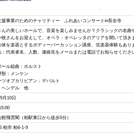
支援事業のためのチャリティー ふれあいコンサートin長全寺
さんの美しいホールで、音楽を楽しみませんか？クラシックの名曲
小牧さんをお迎えして、オペラ・オペレッタのアリアを聞いて頂き
の体を楽器とするボディーパーカッション講座、弦楽器体験もあり
法：代表者名、人数、連絡先をメールまたは電話でお知らせくださ
ポール組曲：ホルスト
野獣：メンケン
ーツオブカリビアン：デバルト
：ヘンデル 他
09月10日
15:00
会館飛雲閣（柏駅東口から徒歩5分）
05 柏市 柏6-1-9