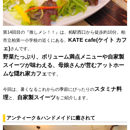
第14回目の『推しメシ！！』は、柏駅西口から徒歩約10分。柏
KATE cafe(
ケイト
カフ
市立柏第一小学校の近くにある、
ェ
)
さんです。
野菜たっぷり、ボリューム満点メニューや自家製
スイーツが味わえる、母娘さんが営むアットホー
ムな隠れ家カフェ
です。
スタミナ料
今回は、暑くなるこれからの季節にぴったりの
理
自家製スイーツ
と、
をご紹介します。
アンティーク＆ハンドメイドに癒されて