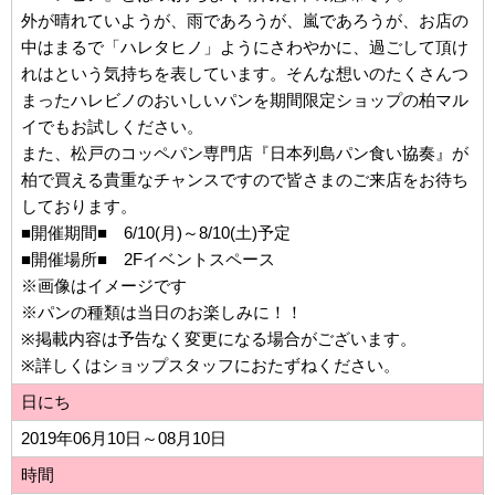
外が晴れていようが、雨であろうが、嵐であろうが、お店の
中はまるで「ハレタヒノ」ようにさわやかに、過ごして頂け
れはという気持ちを表しています。そんな想いのたくさんつ
まったハレビノのおいしいパンを期間限定ショップの柏マル
イでもお試しください。
また、松戸のコッペパン専門店『日本列島パン食い協奏』が
柏で買える貴重なチャンスですので皆さまのご来店をお待ち
しております。
■開催期間■ 6/10(月)～8/10(土)予定
■開催場所■ 2Fイベントスペース
※画像はイメージです
※パンの種類は当日のお楽しみに！！
※掲載内容は予告なく変更になる場合がございます。
※詳しくはショップスタッフにおたずねください。
日にち
2019年06月10日～08月10日
時間