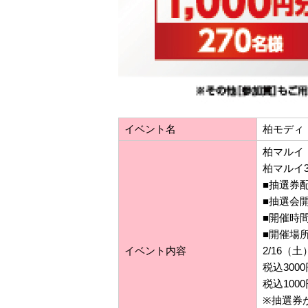
イベント名
柏モディ
柏マルイ
柏マルイ
■抽選券配布
■抽選会開催
■開催時間■
■開催場
イベント内容
2/16
税込30
税込10
※抽選券