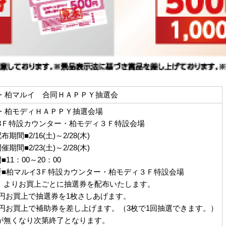
・柏マルイ 合同ＨＡＰＰＹ抽選会
・柏モディＨＡＰＰＹ抽選会場
3Ｆ特設カウンター・柏モディ３Ｆ特設会場
期間■2/16(土)～2/28(木)
期間■2/23(土)～2/28(木)
11：00～20：00
所■柏マルイ3Ｆ特設カウンター・柏モディ３Ｆ特設会場
（土）よりお買上ごとに抽選券を配布いたします。
00円お買上で抽選券を1枚さしあげます。
00円お買上で補助券を差し上げます。（3枚で1回抽選できます。）
が無くなり次第終了となります。