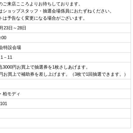
のご来店こころよりお待ちしております。
はショップスタッフ・抽選会場係員におたずねください。
トは予告なく変更になる場合がございます。
2月23日～28日
:00
選会特設会場
1－11
込3000円お買上で抽選券を1枚さしあげます。
00円お買上で補助券を差し上げます。（3枚で1回抽選できます。）
・柏モディ
0101