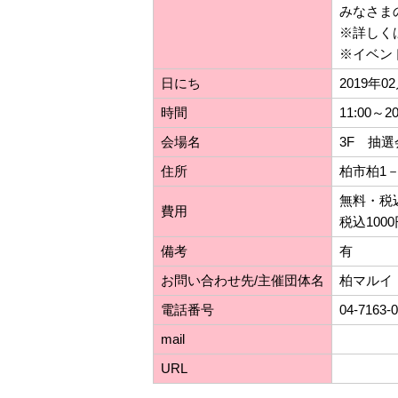
みなさま
※詳しく
※イベン
日にち
2019年0
時間
11:00～20
会場名
3F 抽
住所
柏市柏1－
無料・税
費用
税込10
備考
有
お問い合わせ先/主催団体名
柏マルイ
電話番号
04-7163-
mail
URL