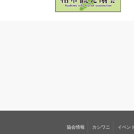
協会情報
カシワニ
イベン