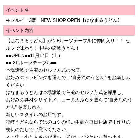
イベント名
柏マルイ 2階 NEW SHOP OPEN【はなまるうどん】
イベント内容
【はなまるうどん】が２Fルーツテーブルに仲間入り！！ セ
ルフで味わう！本場の讃岐うどん！
■■OPEN■■11月17日（土）
■■２Fルーツテーブル■■
本場讃岐で主流のセルフ方式のお店。
お好みのトッピングを選んで、“自分流のうどん” をお楽しみ
ください。
はなまるうどんは本場讃岐で主流のセルフ方式を採用し、
お好みの具材やサイドメニューの天ぷらを選んで“自分流のう
どん” を楽しめる、
新しいスタイルのお店です。
讃岐うどんならではのコシの強い生麺を毎日お店で手作りの
秘伝のだしでご賞味ください。
大・中・小と大きさが選べ、温かい・冷たいも選べます。