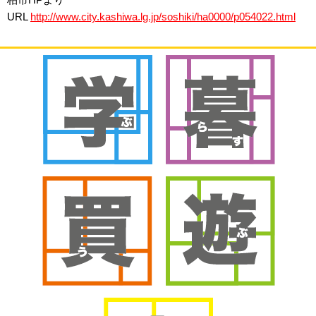
URL
http://www.city.kashiwa.lg.jp/soshiki/ha0000/p054022.html