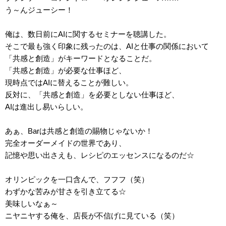
う～んジューシー！
俺は、数日前にAIに関するセミナーを聴講した。
そこで最も強く印象に残ったのは、AIと仕事の関係において
「共感と創造」がキーワードとなることだ。
「共感と創造」が必要な仕事ほど、
現時点ではAIに替えることが難しい。
反対に、「共感と創造」を必要としない仕事ほど、
AIは進出し易いらしい。
あぁ、Barは共感と創造の賜物じゃないか！
完全オーダーメイドの世界であり、
記憶や思い出さえも、レシピのエッセンスになるのだ☆
オリンピックを一口含んで、フフフ（笑）
わずかな苦みが甘さを引き立てる☆
美味しいなぁ～
ニヤニヤする俺を、店長が不信げに見ている（笑）