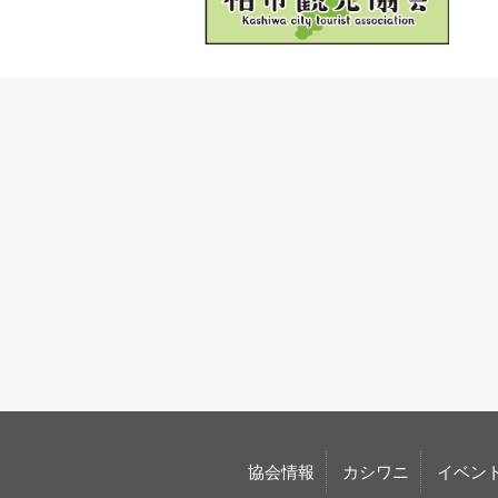
協会情報
カシワニ
イベン