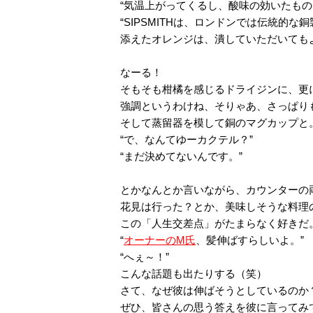
“気温上がってくるし、酸味の効いたもの
“SIPSMITHは、ロンドンでは伝統的
添えたオレンジは、潰していただいても
なーる！
そもそも柑橘を感じるドライジンに、更
強調というわけね、そりゃあ、さっぱり
そして蒸留器を模して銅のマグカップと
“で、なんてゆーカクテル？”
“まだ決めてないんです。”
とかなんとか言いながら、カウンターの
花見は行った？とか、美味しそうな料理
この「人生交差点」がたまらなく好きだ
“
オーナーのM氏
、髪伸ばすらしいよ。”
“へぇ～！”
こんな話題も出たりする（笑）
さて、なぜ彼は伸ばそうとしているのか
ぜひ、皆さんの思う答えを彼に言ってみ