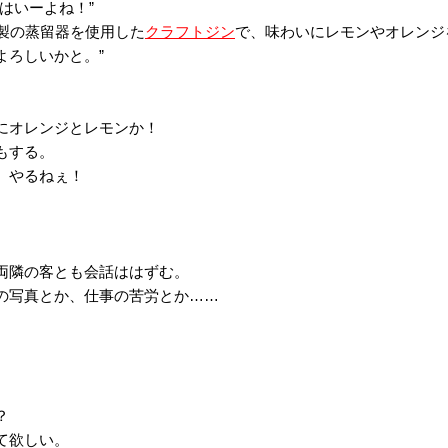
はいーよね！”
な銅製の蒸留器を使用した
クラフトジン
で、味わいにレモンやオレンジ
よろしいかと。”
にオレンジとレモンか！
もする。
。やるねぇ！
両隣の客とも会話ははずむ。
の写真とか、仕事の苦労とか……
。
？
て欲しい。