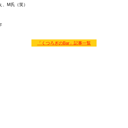
ぇ、M氏（笑）
F
「くつろぎのBar」記事一覧