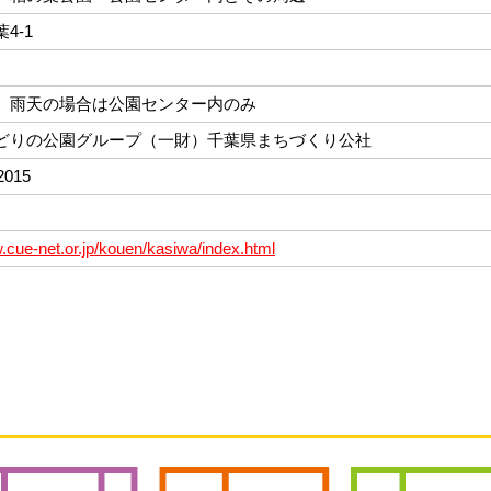
4-1
 雨天の場合は公園センター内のみ
どりの公園グループ（一財）千葉県まちづくり公社
2015
w.cue-net.or.jp/kouen/kasiwa/index.html