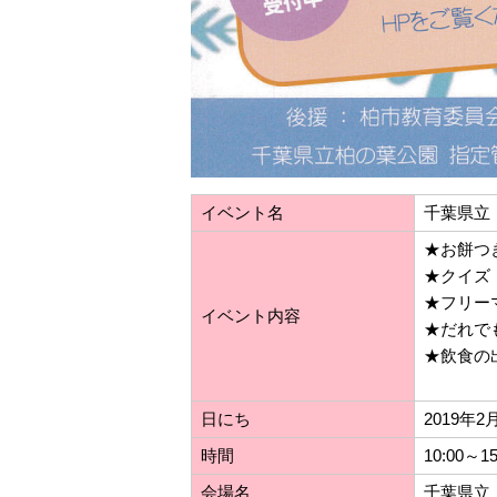
イベント名
千葉県立
★お餅つ
★クイ
★フリー
イベント内容
★だれで
★飲食の
日にち
2019年
時間
10:00～1
会場名
千葉県立