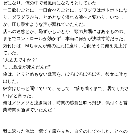
ぜになり、俺の中で暴風雨になろうとしていた。
一口飲むごとに、一口食べるごとに、ジワジワはポトポトにな
り、ダラダラから、とめどなく溢れる涙へと変わり、いつし
か、圧し殺すような声が漏れていたんだ。
店への迷惑とか、恥ずかしいとか、頭の片隅にはあるものの、
まるでコントロールが効かず、本当に何かが決壊寸前だった。
気付けば、Mちゃんが俺の足元に座り、心配そうに俺を見上げ
ていた。
“大丈夫ですか？”
“……親父が死んだんだ”
俺は、とりとめもない戯言を、ぽろぽろぽろぽろ、彼女に吐き
出した。
彼女はじっと聞いていて、そして、“落ち着くまで、居てくださ
いね”と言った。
俺はメソメソと泣き続け、時間の感覚は吹っ飛び、気付くと営
業時間を過ぎていたんだ！
我に返った俺は、慌てて席を立ち、自分のしでかしたことへの