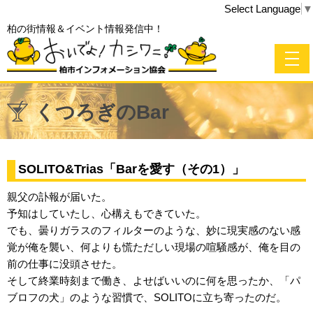
Select Language
▼
柏の街情報＆イベント情報発信中！
くつろぎのBar
SOLITO&Trias「Barを愛す（その1）」
親父の訃報が届いた。
予知はしていたし、心構えもできていた。
でも、曇りガラスのフィルターのような、妙に現実感のない感
覚が俺を襲い、何よりも慌ただしい現場の喧騒感が、俺を目の
前の仕事に没頭させた。
そして終業時刻まで働き、よせばいいのに何を思ったか、「パ
ブロフの犬」のような習慣で、SOLITOに立ち寄ったのだ。