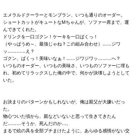
エメラルドクーラーとモンブラン、いつも通りのオーダー。
ショートカットがキュートなMちゃんが、ソファー席まで、運
んできてくれた。
ドリンクを一口ゴクン！ケーキを一口ぱくっ！
（やっぱうめ～、最強じゃね？この組み合わせ）……ジワ
ッ…………え？
ゴクン、ぱくっ！美味いなぁ！……ジワジワッ………へ？
いつものオーダー、いつもの美味さ、いつものソファーに埋も
れ、初めてリラックスした俺の中で、何かが決壊しようとして
いた。
お決まりのパターンかもしれないが、俺は親父が大嫌いだっ
た。
物心ついた頃から、親などいないと思って生きてきたん
だ………そうか、死んだのか…。
まるで絵の具を全部ブチまけたように、あらゆる感情がない交