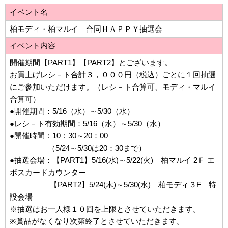
イベント名
柏モディ・柏マルイ 合同ＨＡＰＰＹ抽選会
イベント内容
開催期間【PART1】【PART2】とございます。
お買上げレシ－ト合計３，０００円（税込）ごとに１回抽選
にご参加いただけます。（レシ－ト合算可、モディ・マルイ
合算可）
●開催期間：5/16（水）～5/30（水）
●レシ－ト有効期間：5/16（水）～5/30（水）
●開催時間：10：30～20：00
（5/24～5/30は20：30まで）
●抽選会場：【PART1】5/16(水)～5/22(火) 柏マルイ 2Ｆ エ
ポスカードカウンター
【PART2】5/24(木)～5/30(水) 柏モディ３F 特
設会場
※抽選はお一人様１０回を上限とさせていただきます。
※賞品がなくなり次第終了とさせていただきます。